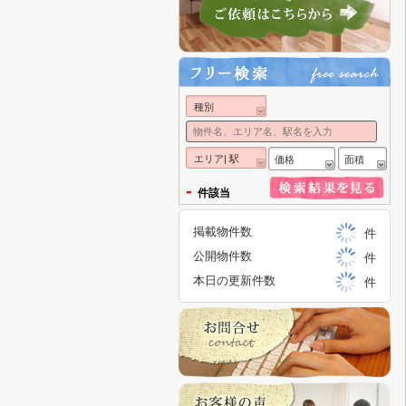
種別
エリア| 駅
価格
面積
-
件該当
掲載物件数
件
公開物件数
件
本日の更新件数
件