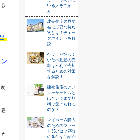
いる
いる人をご紹
介！
建売住宅の見学
会に必要な持ち
物とは？チェッ
説
クポイントも解
説
ペットを飼って
ョン
いた不動産の売
却は不利？売却
するための対策
を解説！
足度
建売住宅のアフ
ターサービスと
は？いつまで無
料で受けられる
のか？
を暖
マイホーム購入
のためのフラッ
ト35とは？審査
よそ
の条件をご紹介