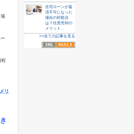
住宅ローンが返
済不可になった
る場
場合の対処法
は？任意売却の
メリット...
>>全ての記事を見る
ペー
XML
RSS2.0
円程
メリ
でき