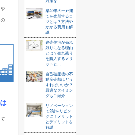
対策を...
ンや
築40年の一戸建
てを売却するコ
るの
ツとは？方法や
かかる費用も解
説
建売住宅が売れ
残りになる理由
とは？売れ残り
を購入するメリ
ットと...
自己破産後の不
動産売却はどう
すればいいか？
最適なタイミン
グもご紹介
とは
リノベーション
で2階をリビン
グに！メリット
して
とデメリットを
解説