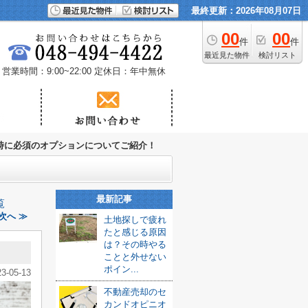
最終更新：2026年08月07日
00
00
件
件
最近見た物件
検討リスト
営業時間：9:00~22:00
定休日：年中無休
時に必須のオプションについてご紹介！
最新記事
覧
次へ ≫
土地探しで疲れ
たと感じる原因
は？その時やる
！
ことと外せない
ポイン...
23-05-13
不動産売却のセ
カンドオピニオ