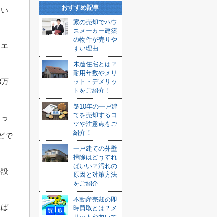
おすすめ記事
つい
家の売却でハウ
スメーカー建築
の物件が売りや
はエ
すい理由
木造住宅とは？
耐用年数やメリ
3万
ット・デメリッ
トをご紹介！
築10年の一戸建
てを売却するコ
なっ
ツや注意点をご
紹介！
どで
一戸建ての外壁
掃除はどうすれ
ばいい？汚れの
の設
原因と対策方法
をご紹介
不動産売却の即
れば
時買取とは？メ
リットや向いて