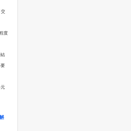
き交
程度
が結
必要
手元
解