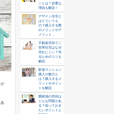
ンとは？必要な
理由も解説！
デザイン住宅と
はどういうも
の？購入する際
のメリットやデ
メリット...
不動産売却で二
世帯住宅はなぜ
売れにくい？売
るためのコツも
解説
駅遠マンション
購入の魅力と
は？購入するメ
とが
リットやポイン
トを解説
囲繞地の売却は
どんな問題があ
もあ
る？知っておき
たいポイントと