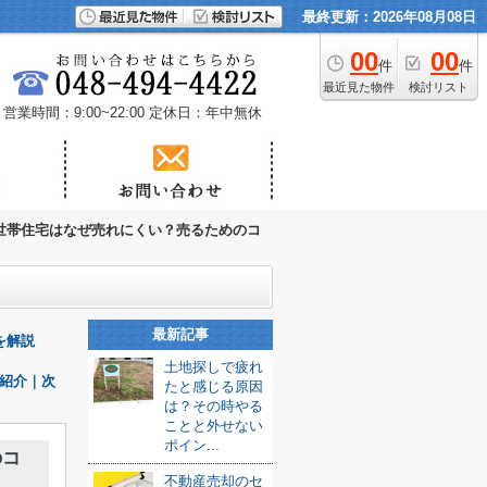
最終更新：2026年08月08日
00
00
件
件
最近見た物件
検討リスト
営業時間：9:00~22:00
定休日：年中無休
世帯住宅はなぜ売れにくい？売るためのコ
最新記事
を解説
土地探しで疲れ
紹介｜次
たと感じる原因
は？その時やる
ことと外せない
ポイン...
のコ
不動産売却のセ