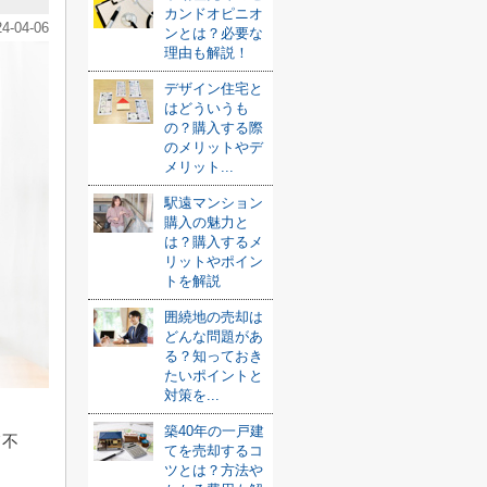
カンドオピニオ
24-04-06
ンとは？必要な
理由も解説！
デザイン住宅と
はどういうも
の？購入する際
のメリットやデ
メリット...
駅遠マンション
購入の魅力と
は？購入するメ
リットやポイン
トを解説
囲繞地の売却は
どんな問題があ
る？知っておき
たいポイントと
対策を...
築40年の一戸建
て不
てを売却するコ
ツとは？方法や