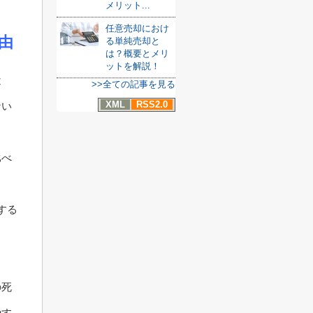
メリット...
任意売却におけ
由
る単純売却と
は？概要とメリ
ットを解説！
近
>>全ての記事を見る
XML
RSS2.0
ない
比べ
する
の死
やす