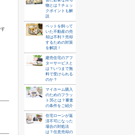
物とは？チェッ
クポイントも解
説
ペットを飼って
やす
いた不動産の売
却は不利？売却
するための対策
を解説！
建売住宅のアフ
ターサービスと
は？いつまで無
料で受けられる
のか？
マイホーム購入
のためのフラッ
ト35とは？審査
の条件をご紹介
住宅ローンが返
済不可になった
場合の対処法
は？任意売却の