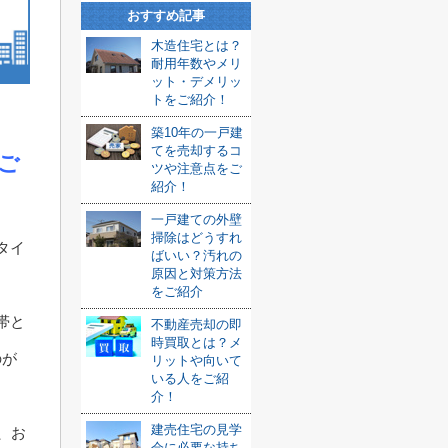
おすすめ記事
木造住宅とは？
耐用年数やメリ
ット・デメリッ
トをご紹介！
築10年の一戸建
てを売却するコ
ご
ツや注意点をご
紹介！
一戸建ての外壁
掃除はどうすれ
タイ
ばいい？汚れの
原因と対策方法
をご紹介
帯と
不動産売却の即
時買取とは？メ
のが
リットや向いて
いる人をご紹
介！
建売住宅の見学
、お
会に必要な持ち