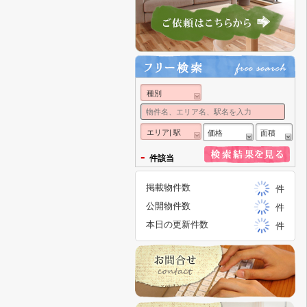
種別
エリア| 駅
価格
面積
-
件該当
掲載物件数
件
公開物件数
件
本日の更新件数
件