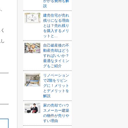
かかる費用も解
説
べ、
建売住宅が売れ
。
残りになる理由
とは？売れ残り
にく
を購入するメリ
ットと...
説し
自己破産後の不
動産売却はどう
すればいいか？
最適なタイミン
グもご紹介
リノベーション
で2階をリビン
グに！メリット
とデメリットを
解説
家の売却でハウ
スメーカー建築
の物件が売りや
すい理由