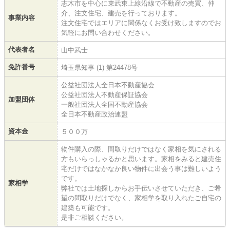
志木市を中心に東武東上線沿線で不動産の売買、仲
介、注文住宅、建売を行っております。
事業内容
注文住宅ではエリアに関係なくお受け致しますのでお
気軽にお問い合わせください。
代表者名
山中武士
免許番号
埼玉県知事 (1) 第24478号
公益社団法人全日本不動産協会
公益社団法人不動産保証協会
加盟団体
一般社団法人全国不動産協会
全日本不動産政治連盟
資本金
５００万
物件購入の際、間取りだけではなく家相を気にされる
方もいらっしゃるかと思います。家相をみると建売住
宅だけではなかなか良い物件に出会う事は難しいよう
です。
家相学
弊社では土地探しからお手伝いさせていただき、ご希
望の間取りだけでなく、家相学を取り入れたご自宅の
建築も可能です。
是非ご相談ください。