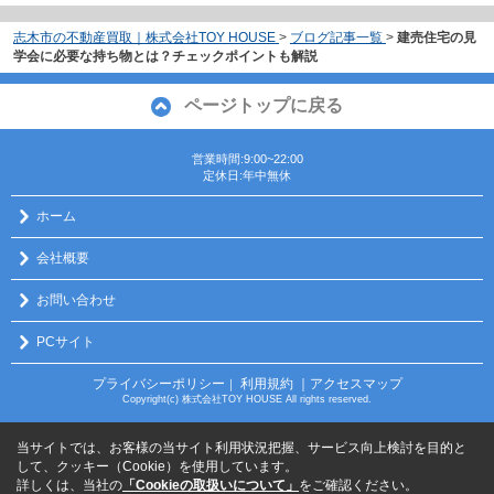
志木市の不動産買取｜株式会社TOY HOUSE
>
ブログ記事一覧
>
建売住宅の見
学会に必要な持ち物とは？チェックポイントも解説
ページトップに戻る
営業時間:9:00~22:00
定休日:年中無休
ホーム
会社概要
お問い合わせ
PCサイト
プライバシーポリシー
利用規約
｜アクセスマップ
｜
Copyright(c) 株式会社TOY HOUSE All rights reserved.
当サイトでは、お客様の当サイト利用状況把握、サービス向上検討を目的と
して、クッキー（Cookie）を使用しています。
詳しくは、当社の
「Cookieの取扱いについて」
をご確認ください。