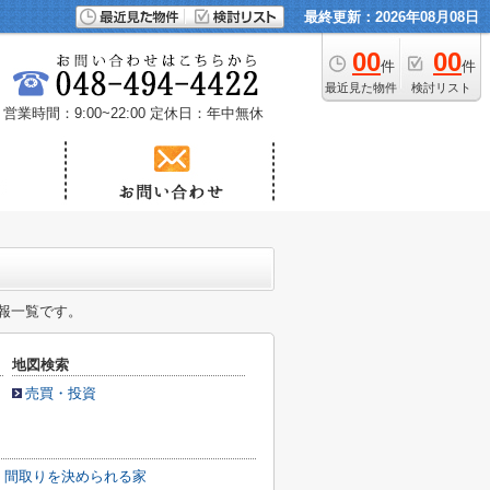
最終更新：2026年08月08日
00
00
件
件
最近見た物件
検討リスト
営業時間：9:00~22:00
定休日：年中無休
報一覧です。
地図検索
売買・投資
】間取りを決められる家