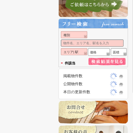
種別
エリア| 駅
価格
面積
-
件該当
掲載物件数
件
公開物件数
件
本日の更新件数
件