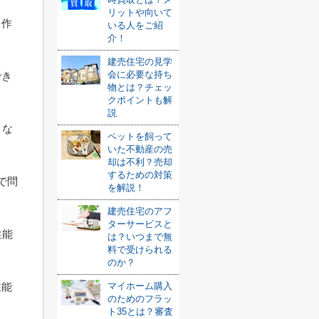
リットや向いて
を作
いる人をご紹
介！
建売住宅の見学
会に必要な持ち
でき
物とは？チェッ
クポイントも解
説
くな
ペットを飼って
いた不動産の売
却は不利？売却
するための対策
で問
を解説！
建売住宅のアフ
ターサービスと
性能
は？いつまで無
料で受けられる
のか？
性能
マイホーム購入
のためのフラッ
ト35とは？審査