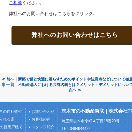
ご相談
ください。
弊社へのお問い合わせはこちらをクリック↓
弊社へのお問い合わせはこちら
≪ 前へ｜新築で猫と快適に暮らすためのポイントや注意点などについて徹
事一覧
不動産購入における共有名義とは？メリット・デメリットについ
次へ ≫
志木市の不動産買取｜株式会社TOY
料の自社物件
お問い合わせ
られる家
お客様の声
埼玉県志木市幸町４丁目18番20号
下の新築戸建て
スタッフ紹介
TEL:0484944422