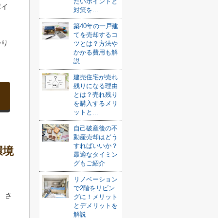
たいポイントと
ポイ
対策を...
築40年の一戸建
てを売却するコ
かり
ツとは？方法や
かかる費用も解
説
建売住宅が売れ
残りになる理由
とは？売れ残り
を購入するメリ
ットと...
自己破産後の不
動産売却はどう
すればいいか？
環境
最適なタイミン
グもご紹介
リノベーション
で2階をリビン
、さ
グに！メリット
とデメリットを
解説