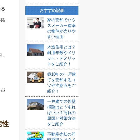
いる
おすすめ記事
か確
家の売却でハウ
スメーカー建築
の物件が売りや
すい理由
木造住宅とは？
耐用年数やメリ
がし
ット・デメリッ
トをご紹介！
築10年の一戸建
てを売却するコ
ツや注意点をご
をお
紹介！
一戸建ての外壁
掃除はどうすれ
ばいい？汚れの
原因と対策方法
宅性
をご紹介
不動産売却の即
時買取とは？メ