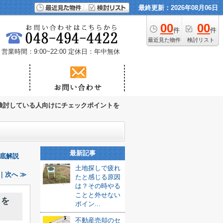
最終更新：2026年08月06日
00
00
件
件
最近見た物件
検討リスト
営業時間：9:00~22:00
定休日：年中無休
検討している人向けにチェックポイントを
最新記事
底解説
土地探しで疲れ
｜次へ ≫
たと感じる原因
は？その時やる
ことと外せない
トを
ポイン...
不動産売却のセ