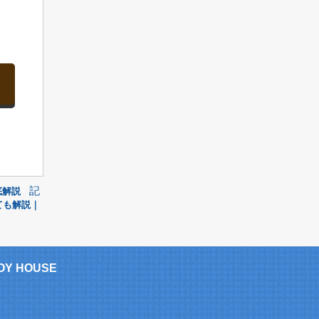
記
底解説
ても解説｜
 HOUSE