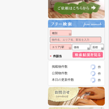
種別
エリア| 駅
価格
面積
-
件該当
掲載物件数
件
公開物件数
件
本日の更新件数
件