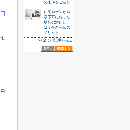
の条件をご紹介
コ
住宅ローンが返
済不可になった
場合の対処法
は？任意売却の
メリット...
湯を
>>全ての記事を見る
XML
RSS2.0
。
利用