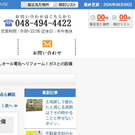
USE
最終更新：2026年08月08日
00
00
件
件
最近見た物件
検討リスト
営業時間：9:00~22:00
定休日：年中無休
しオール電化へリフォーム！ガスとの設備
最新記事
点も解説
土地探しで疲れ
｜次へ ≫
たと感じる原因
は？その時やる
ことと外せない
設備
ポイン...
不動産売却のセ