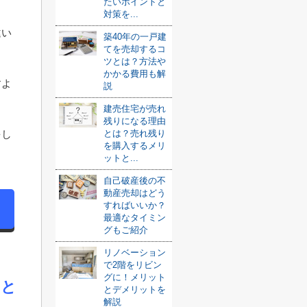
たいポイントと
対策を...
違い
築40年の一戸建
てを売却するコ
ツとは？方法や
かかる費用も解
すよ
説
建売住宅が売れ
残りになる理由
をし
とは？売れ残り
を購入するメリ
ットと...
自己破産後の不
動産売却はどう
すればいいか？
最適なタイミン
グもご紹介
リノベーション
で2階をリビン
グに！メリット
ると
とデメリットを
解説