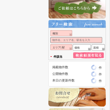
種別
エリア| 駅
価格
面積
-
件該当
掲載物件数
件
公開物件数
件
本日の更新件数
件