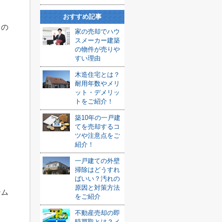
おすすめ記事
ての
家の売却でハウ
スメーカー建築
の物件が売りや
すい理由
木造住宅とは？
耐用年数やメリ
ット・デメリッ
トをご紹介！
築10年の一戸建
てを売却するコ
ツや注意点をご
紹介！
一戸建ての外壁
掃除はどうすれ
ばいい？汚れの
原因と対策方法
テム
をご紹介
不動産売却の即
時買取とは？メ