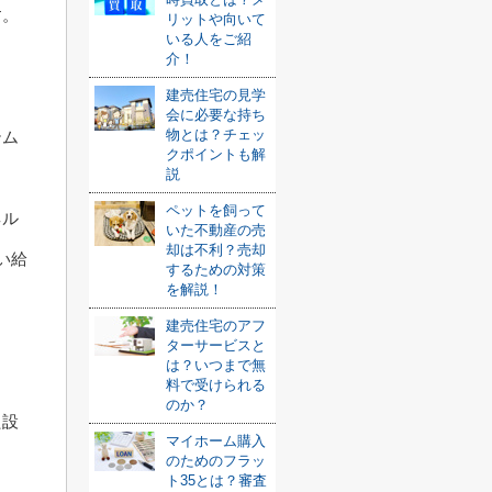
す。
リットや向いて
いる人をご紹
介！
建売住宅の見学
会に必要な持ち
物とは？チェッ
テム
クポイントも解
説
ペットを飼って
ネル
いた不動産の売
却は不利？売却
い給
するための対策
を解説！
建売住宅のアフ
ターサービスと
は？いつまで無
料で受けられる
のか？
た設
マイホーム購入
のためのフラッ
ト35とは？審査