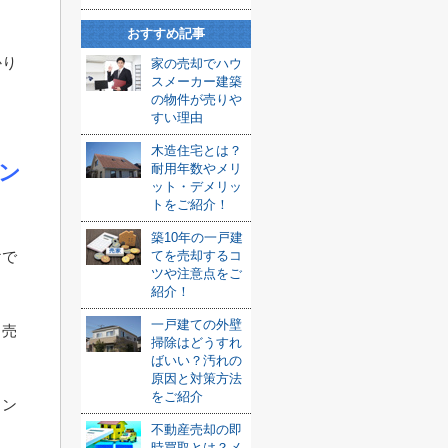
おすすめ記事
かり
家の売却でハウ
スメーカー建築
の物件が売りや
すい理由
木造住宅とは？
ン
耐用年数やメリ
ット・デメリッ
トをご紹介！
築10年の一戸建
てを売却するコ
けで
ツや注意点をご
紹介！
一戸建ての外壁
、売
掃除はどうすれ
ばいい？汚れの
原因と対策方法
をご紹介
イン
不動産売却の即
時買取とは？メ