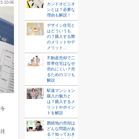
21-10-06
カンドオピニオ
ンとは？必要な
理由も解説！
デザイン住宅と
はどういうも
の？購入する際
のメリットやデ
メリット...
不動産売却で二
世帯住宅はなぜ
売れにくい？売
るためのコツも
解説
駅遠マンション
購入の魅力と
は？購入するメ
リットやポイン
明を
トを解説
囲繞地の売却は
どんな問題があ
め注
る？知っておき