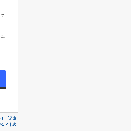
扱っ
軽に
記事
介！
かる？｜次