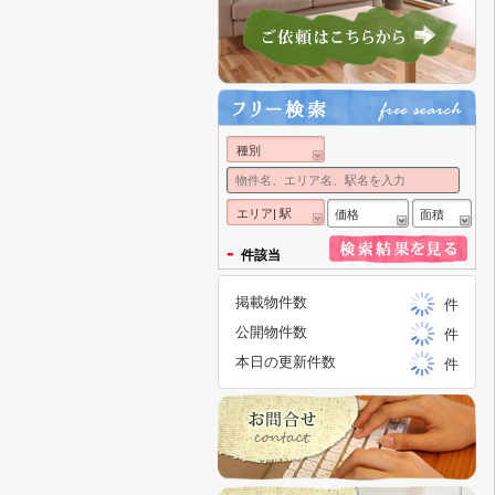
種別
エリア| 駅
価格
面積
-
件該当
掲載物件数
件
公開物件数
件
本日の更新件数
件