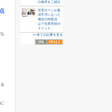
の条件をご紹介
点
住宅ローンが返
済不可になった
場合の対処法
は？任意売却の
メリット...
ばな
>>全ての記事を見る
XML
RSS2.0
れる
約に