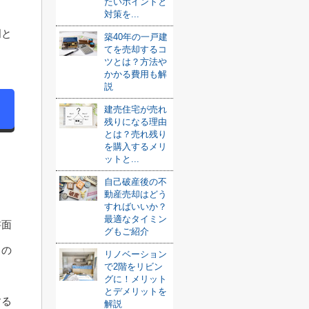
たいポイントと
対策を...
明と
築40年の一戸建
てを売却するコ
。
ツとは？方法や
かかる費用も解
説
建売住宅が売れ
残りになる理由
とは？売れ残り
を購入するメリ
ットと...
自己破産後の不
動産売却はどう
すればいいか？
最適なタイミン
書面
グもご紹介
もの
リノベーション
で2階をリビン
グに！メリット
とデメリットを
する
解説