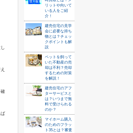
リットや向いて
いる人をご紹
介！
建売住宅の見学
会に必要な持ち
物とは？チェッ
クポイントも解
説
致し
ペットを飼って
いた不動産の売
却は不利？売却
替え
するための対策
を解説！
建売住宅のアフ
、確
ターサービスと
は？いつまで無
料で受けられる
のか？
れば
マイホーム購入
のためのフラッ
ト35とは？審査