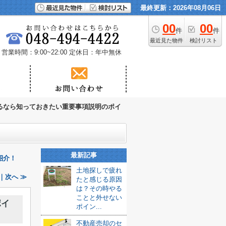
最終更新：2026年08月06日
00
00
件
件
最近見た物件
検討リスト
営業時間：9:00~22:00
定休日：年中無休
るなら知っておきたい重要事項説明のポイ
最新記事
紹介！
土地探しで疲れ
｜次へ ≫
たと感じる原因
は？その時やる
ことと外せない
ポイ
ポイン...
不動産売却のセ