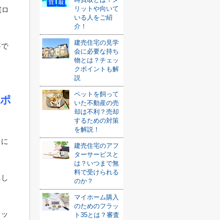
リットや向いて
宅ロ
いる人をご紹
介！
建売住宅の見学
要で
会に必要な持ち
物とは？チェッ
クポイントも解
説
ペットを飼って
ぶポ
いた不動産の売
却は不利？売却
するための対策
を解説！
トに
建売住宅のアフ
ターサービスと
は？いつまで無
料で受けられる
にし
のか？
マイホーム購入
のためのフラッ
ェッ
ト35とは？審査