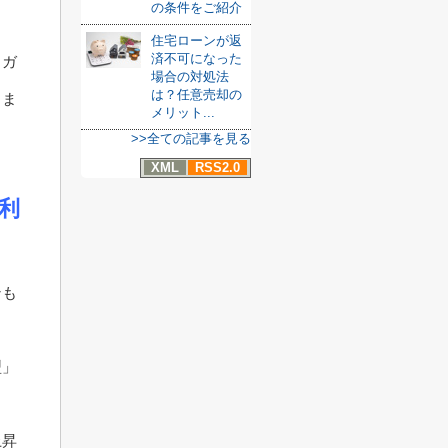
の条件をご紹介
住宅ローンが返
済不可になった
、ガ
場合の対処法
は？任意売却の
きま
メリット...
>>全ての記事を見る
XML
RSS2.0
利
ンも
型」
上昇