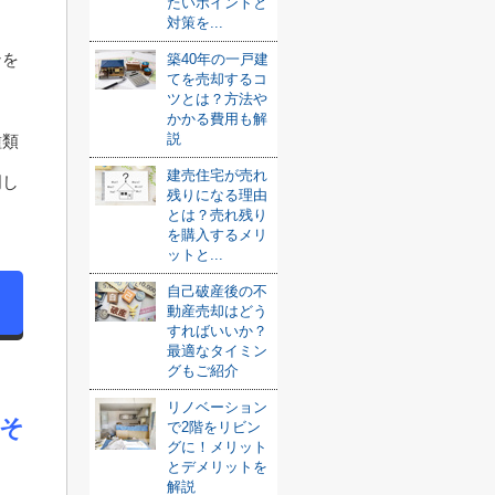
たいポイントと
対策を...
ンを
築40年の一戸建
てを売却するコ
ツとは？方法や
かかる費用も解
説
種類
建売住宅が売れ
明し
残りになる理由
とは？売れ残り
を購入するメリ
ットと...
自己破産後の不
動産売却はどう
すればいいか？
最適なタイミン
グもご紹介
リノベーション
そ
で2階をリビン
グに！メリット
とデメリットを
解説