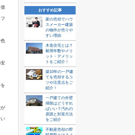
ら借
おすすめ記事
「フ
家の売却でハウ
スメーカー建築
の物件が売りや
すい理由
特色
木造住宅とは？
耐用年数やメリ
ット・デメリッ
トをご紹介！
の安
築10年の一戸建
てを売却するコ
ツや注意点をご
件を
紹介！
一戸建ての外壁
掃除はどうすれ
徴が
ばいい？汚れの
原因と対策方法
ない
をご紹介
不動産売却の即
時買取とは？メ