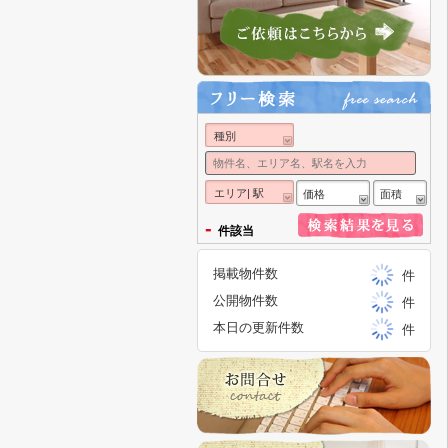
種別
エリア| 駅
価格
面積
-
件該当
掲載物件数
件
公開物件数
件
本日の更新件数
件