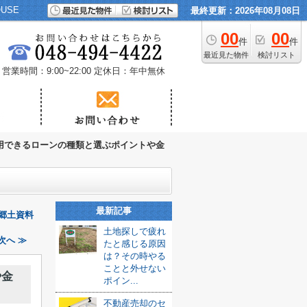
USE
最終更新：2026年08月08日
00
00
件
件
最近見た物件
検討リスト
営業時間：9:00~22:00
定休日：年中無休
用できるローンの種類と選ぶポイントや金
最新記事
郷土資料
土地探しで疲れ
次へ ≫
たと感じる原因
は？その時やる
ことと外せない
や金
ポイン...
不動産売却のセ