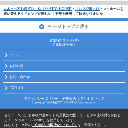
志木市の不動産買取｜株式会社TOY HOUSE
>
ブログ記事一覧
>
マイホームを
買い替えるタイミングが難しい！不安を解消して快適な住まいを
ページトップに戻る
営業時間:9:00~22:00
定休日:年中無休
ホーム
会社概要
お問い合わせ
PCサイト
プライバシーポリシー
利用規約
｜アクセスマップ
｜
Copyright(c) 株式会社TOY HOUSE All rights reserved.
当サイトでは、お客様の当サイト利用状況把握、サービス向上検討を目的と
して、クッキー（Cookie）を使用しています。
詳しくは、当社の
「Cookieの取扱いについて」
をご確認ください。