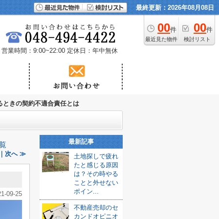
最終更新：2026年08月08日
00
00
件
件
最近見た物件
検討リスト
営業時間：9:00~22:00
定休日：年中無休
るときの契約不適合責任とは
最新記事
覧
｜次へ ≫
土地探しで疲れ
たと感じる原因
は？その時やる
ことと外せない
ポイン...
21-09-25
不動産売却のセ
カンドオピニオ