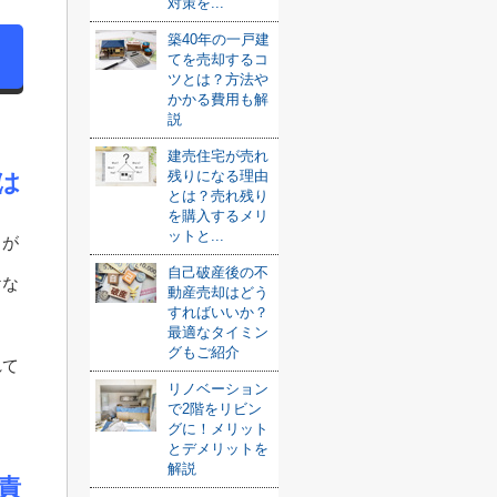
対策を...
築40年の一戸建
てを売却するコ
ツとは？方法や
かかる費用も解
説
建売住宅が売れ
残りになる理由
は
とは？売れ残り
を購入するメリ
ットと...
ろが
自己破産後の不
けな
動産売却はどう
すればいいか？
最適なタイミン
グもご紹介
れて
リノベーション
で2階をリビン
グに！メリット
とデメリットを
解説
責