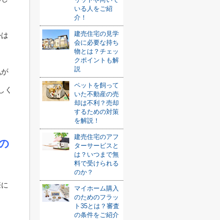
いる人をご紹
介！
建売住宅の見学
かは
会に必要な持ち
物とは？チェッ
クポイントも解
説
気が
ペットを飼って
しく
いた不動産の売
却は不利？売却
するための対策
を解説！
建売住宅のアフ
の
ターサービスと
は？いつまで無
料で受けられる
のか？
際に
マイホーム購入
のためのフラッ
ト35とは？審査
の条件をご紹介