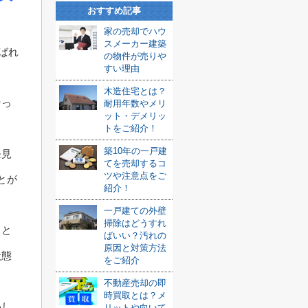
おすすめ記事
家の売却でハウ
スメーカー建築
ばれ
の物件が売りや
すい理由
木造住宅とは？
なっ
耐用年数やメリ
ット・デメリッ
トをご紹介！
築10年の一戸建
発見
てを売却するコ
ツや注意点をご
とが
紹介！
一戸建ての外壁
掃除はどうすれ
こと
ばいい？汚れの
原因と対策方法
状態
をご紹介
不動産売却の即
時買取とは？メ
わし
リットや向いて