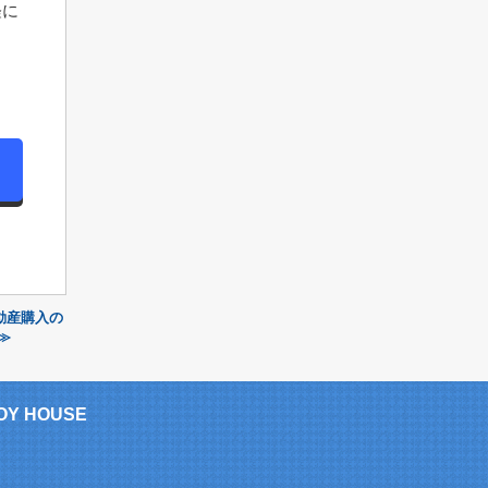
軽に
動産購入の
≫
 HOUSE