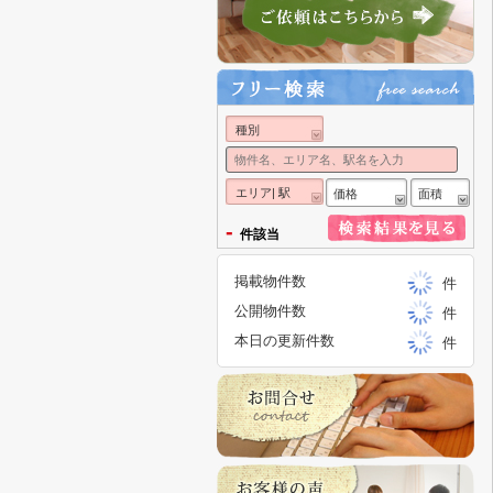
種別
エリア| 駅
価格
面積
-
件該当
掲載物件数
件
公開物件数
件
本日の更新件数
件