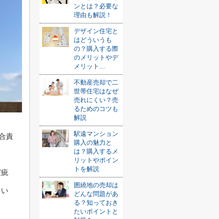
ンとは？必要な
理由も解説！
デザイン住宅と
はどういうも
の？購入する際
のメリットやデ
メリット...
不動産売却で二
世帯住宅はなぜ
売れにくい？売
るためのコツも
解説
駅遠マンション
合責
購入の魅力と
は？購入するメ
リットやポイン
トを解説
瑕疵
囲繞地の売却は
をい
どんな問題があ
る？知っておき
たいポイントと