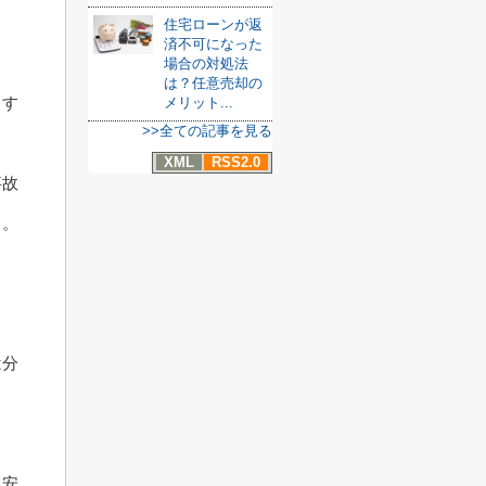
住宅ローンが返
済不可になった
場合の対処法
は？任意売却の
、す
メリット...
>>全ての記事を見る
XML
RSS2.0
事故
う。
は分
、安