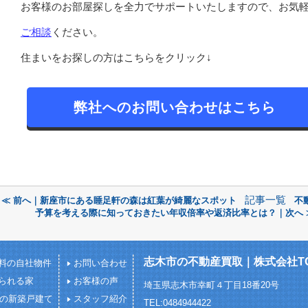
お客様のお部屋探しを全力でサポートいたしますので、お気
ご相談
ください。
住まいをお探しの方はこちらをクリック↓
弊社へのお問い合わせはこちら
記事一覧
≪ 前へ｜新座市にある睡足軒の森は紅葉が綺麗なスポット
不
予算を考える際に知っておきたい年収倍率や返済比率とは？｜次へ 
志木市の不動産買取｜株式会社TOY
料の自社物件
お問い合わせ
られる家
お客様の声
埼玉県志木市幸町４丁目18番20号
下の新築戸建て
スタッフ紹介
TEL:0484944422