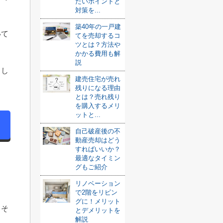
たいポイントと
対策を...
築40年の一戸建
いて
てを売却するコ
ツとは？方法や
かかる費用も解
説
まし
建売住宅が売れ
残りになる理由
とは？売れ残り
を購入するメリ
ットと...
自己破産後の不
動産売却はどう
すればいいか？
最適なタイミン
グもご紹介
リノベーション
で2階をリビン
グに！メリット
、そ
とデメリットを
解説