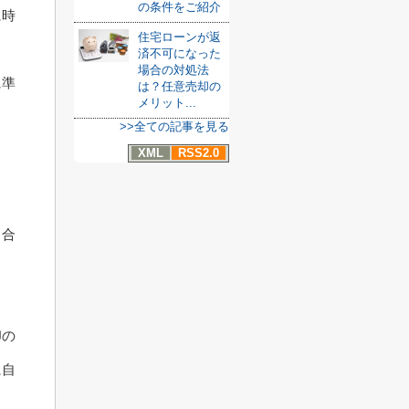
の条件をご紹介
に時
住宅ローンが返
済不可になった
場合の対処法
に準
は？任意売却の
メリット...
>>全ての記事を見る
XML
RSS2.0
し合
印の
に自