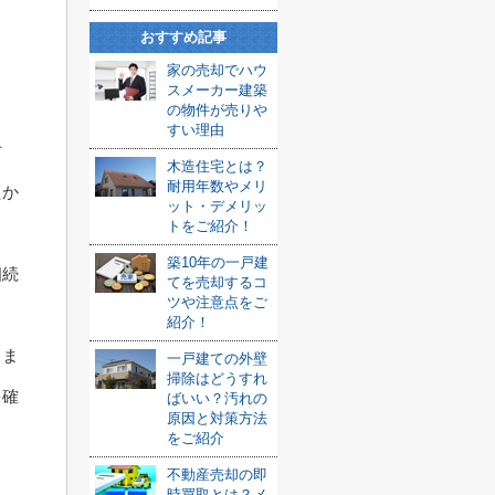
おすすめ記事
家の売却でハウ
スメーカー建築
の物件が売りや
すい理由
方
木造住宅とは？
耐用年数やメリ
たか
ット・デメリッ
トをご紹介！
築10年の一戸建
相続
てを売却するコ
ツや注意点をご
紹介！
るま
一戸建ての外壁
掃除はどうすれ
を確
ばいい？汚れの
原因と対策方法
をご紹介
不動産売却の即
時買取とは？メ