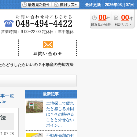
最終更新：2026年08月07日
00
00
件
件
最近見た物件
検討リスト
営業時間：9:00~22:00
定休日：年中無休
たらどうしたらいいの？不動産の売却方法
最新記事
記事一覧
 ≫
土地探しで疲れ
たと感じる原因
は？その時やる
方法
ことと外せない
ポイン...
21-07-28
不動産売却のセ