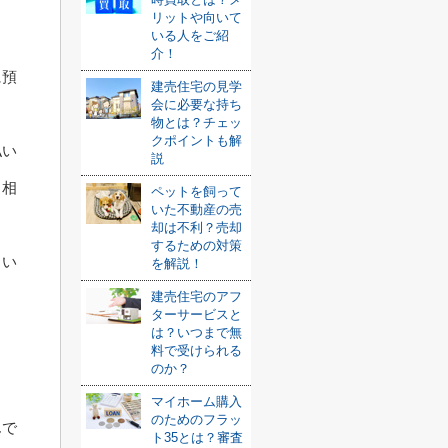
リットや向いて
いる人をご紹
介！
に預
建売住宅の見学
会に必要な持ち
物とは？チェッ
クポイントも解
払い
説
も相
ペットを飼って
いた不動産の売
却は不利？売却
するための対策
とい
を解説！
建売住宅のアフ
ターサービスと
は？いつまで無
料で受けられる
のか？
マイホーム購入
のためのフラッ
んで
ト35とは？審査