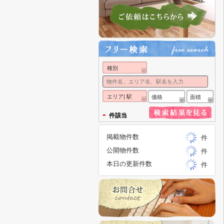
種別
エリア| 駅
価格
面積
-
件該当
掲載物件数
件
公開物件数
件
本日の更新件数
件